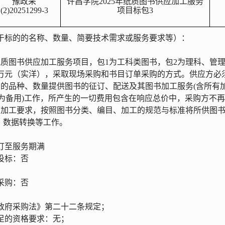
豫政采
许昌学院
2025年纸质图书供应加工服务
(2)20251299-
3
项目
标
包
3
于标的的名称、数量、简要技术需求或服务要求等）：
年纸质图书供应加工服务项目
，
包
1
为工科类图书，
包
2
为理科、管
5万元（实洋），采取现场采购和书目订单采购的方式。供应方
的品种、数量提供图书的征订、配送及其图书加工服务(含所有加
作为备用)工作，所产生的一切费用包含在
响应
总价中，采购方不再
、加工要求，按照图书分类、编目、加工的规范与标准将所供图
贴、数据转换等工作。
订至服务期满
投标：
否
采购：
否
政府采购法》第二十二条规定；
足的资格要求：
无
；