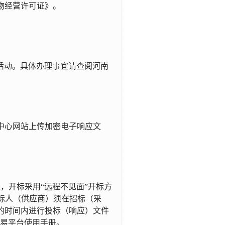
物经营许可证》。
活动。具体办理事宜请查阅河南
中心网站上传加密电子响应文
议，开标采用
“远程不见面”开标方
标人
（
供应商
）
须在招标（采
的时间内进行投标
（
响应
）
文件
交易平台使用手册。