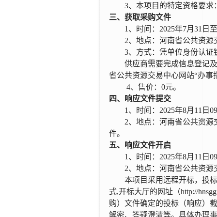
3、本项目的特定资格要求
三、获取采购文件
1、时间：202
5
年
7
月
31
日
2、地点：
河南省公共资源
3、方式：
凭单位身份认证
供应商需要完成信息登记
省公共资源交易中心网站“办事
4、售价：0元。
四、响应文件提交
1
、
时间：
2025年
8
月
11
日
0
2
、
地点：河南省公共资源
件。
五、响应文件开启
1
、
时间：
2025年
8
月
11
日
0
2
、
地点：河南省公共资源
本项目采用远程开标，投
式,开标大厅的网址（
http://hnsg
购）文件确定的投标
（
响应
）
解密、答疑澄清等。具体办理