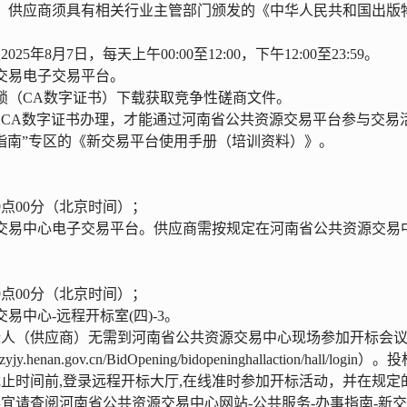
：
供应商
须具有相关行业主管部门颁发的《中华人民共和国出版
至
202
5
年
8
月
7
日
，
每天上午
00:00至12:00，下午12:00至23:59。
交易电子交易平台
。
锁（
CA数字证书）下载获取
竞争性磋商文件。
及
CA数字证书办理，才能通过河南省公共资源交易平台参与交易
指南”专区的《新交易平台使用手册（培训资料）》
。
9
点
00
分
（北京时间）
；
交易中心电子交易平台。供应商需按规定在河南省公共资源交易
9
点
00
分
（北京时间）
；
交易中心
-远程开标室(四)-3
。
标人
（
供应商
）
无需到河南省公共资源交易中心现场参加开标会
gzyjy.henan.gov.cn/BidOpening/bidopeninghallaction/hall/login
）。投
截止时间前
,登录远程开标大厅,在线准时参加开标活动，并在规定
事宜请查阅河南省公共资源交易中心网站
-公共服务-办事指南-新