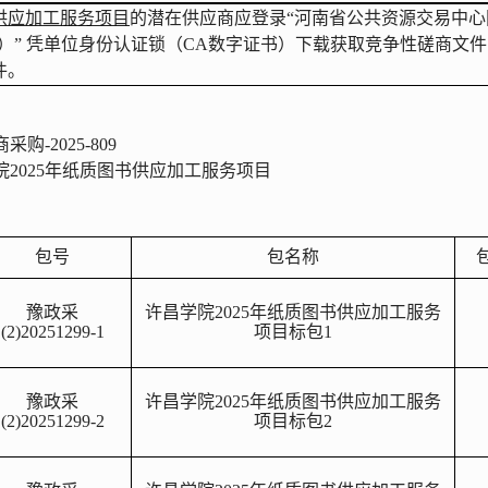
书供应加工服务项目
的潜在
供应商
应登录
“河南省公共资源交易中心
）
” 凭单位身份认证锁（CA数字证书）下载获取
竞争性
磋商文件
件
。
商采购
-2025-809
院
2025年纸质图书供应加工服务项目
包号
包名称
豫政采
许昌学院
2025年纸质图书供应加工服务
(2)20251299-1
项目
标
包
1
豫政采
许昌学院
2025年纸质图书供应加工服务
(2)20251299-
2
项目
标
包
2