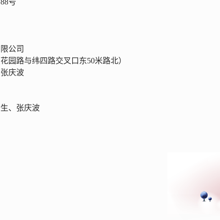
路
88号
有限公司
（花园路与纬四路交叉口东50米路北）
、张庆波
新生、张庆波