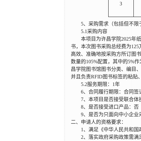
3
5、采购需求
（包括但不限
5.1采购内容
本项目为
许昌学院
2025
书，本次图书采购总经费为
12
高效、准确地按采购方所订图书
数量的105%配置，其中的5%
昌学院图书馆图书分类、编目
并且负责
RFID图书标签的粘
5.2
服务期限：
1年
6、
合同履行期限：合同签
7、本项目是
否
接受联合体
8、是否接受进口产品：
否
9、是否为只面向中小企业
二、申请人的资格要求：
1、满足《中华人民共和国
2、落实政府采购政策需满