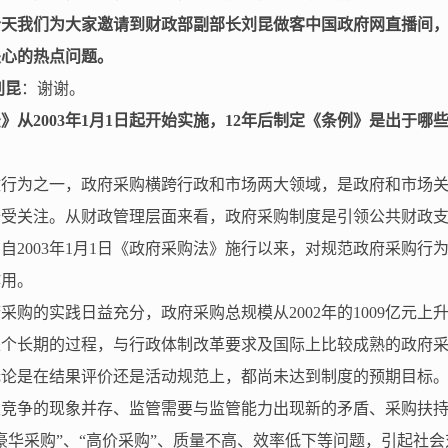
今天我们为大家邀请到财政部副部长刘昆做客中国政府网直播间
关心的热点问题。
刘昆
：谢谢。
法》从
2003
年
1
月
1
日起开始实施，
12
年后制定《条例》是出于哪
政行为之一，政府采购横跨行政和市场两大领域，是政府和市场
受关注。从财政管理层面来看，政府采购制度是引领公共财政支
。自
2003
年
1
月
1
日《政府采购法》施行以来，对规范政府采购行
作用。
府采购的实践日益充分，政府采购总规模从
2002
年的
1009
亿元上
是个长期的过程，与行政体制改革要求及国际上比较成熟的政府
论是在结果评价还是活动规范上，都尚未达到制度的预期目标。主
性竞争的现象并存、监管需要与监管能力出现新的矛盾、采购扶
豪华采购”、“高价采购”、质量不高、效率低下等问题，引起社